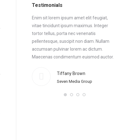
Testimonials
 Maecenas
Enim sit lorem ipsum amet elit feugiat,
Enim sit lo
or. Morbi
vitae tincidunt ipsum maximus. Integer
vitae tinci
t feugiat, vitae
tortor tellus, porta nec venenatis
tortor tellu
aecenas
pellentesque, suscipit non diam. Nullam
pellentesqu
or enim sit
accumsan pulvinar lorem ac dictum.
accumsan p
cidunt ipsum
Maecenas condimentum euismod auctor.
Maecenas 
Morbi elem
feugiat, vi
Tiffany Brown
Thanx!
Seven Media Group
ce
s