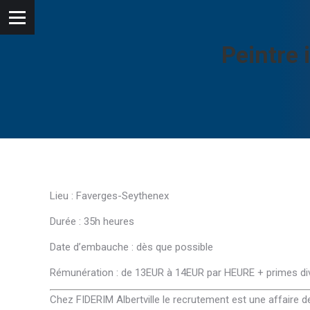
Peintre 
Lieu : Faverges-Seythenex
Durée : 35h heures
Date d’embauche : dès que possible
Rémunération : de 13EUR à 14EUR par HEURE + primes di
Chez FIDERIM Albertville le recrutement est une affaire 