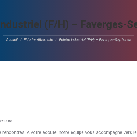
industriel (F/H) – Faverges-
Vous êtes ici :
Accueil
Fidérim Albertville
Peintre industriel (F/H) – Faverges-Seythenex
verses
de rencontres. A votre écoute, notre équipe vous accompagne vers le