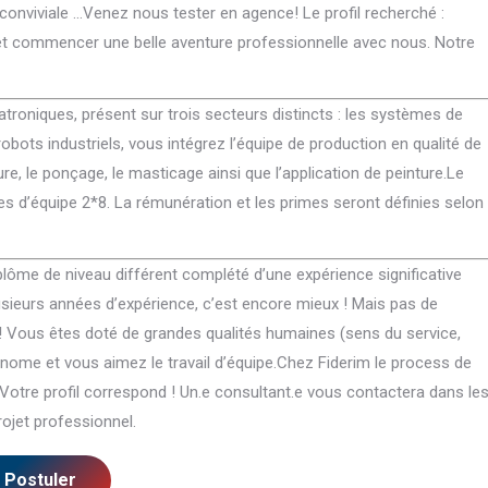
onviviale …Venez nous tester en agence! Le profil recherché :
 et commencer une belle aventure professionnelle avec nous. Notre
Integer tortor tellus, porta nec venenatis
Pulvinar lorem ac dictum.
pellentesque, suscipit non diam. Nullam
condimentum euismod auct
troniques, présent sur trois secteurs distincts : les systèmes de
accumsan pulvinar lorem ac dictum.
elementum enim sit amet eli
 robots industriels, vous intégrez l’équipe de production en qualité de
Maecenas condimentum euismod auctor.
tincidunt nulla. Ulvinar lor
Morbi elementum enim sit amet elit
condimentum euismod auct
ure, le ponçage, le masticage ainsi que l’application de peinture.Le
feugiat, vitae tincidunt ipsum maximus.
amet elit feugiat, vitae tin
es d’équipe 2*8. La rémunération et les primes seront définies selon
maximus nulla.
Miriam Blackwood
plôme de niveau différent complété d’une expérience significative
Max Freewind
Seven Beauty Studio
ieurs années d’expérience, c’est encore mieux ! Mais pas de
Seven Commer
! Vous êtes doté de grandes qualités humaines (sens du service,
tonome et vous aimez le travail d’équipe.Chez Fiderim le process de
– Votre profil correspond ! Un.e consultant.e vous contactera dans le
ojet professionnel.