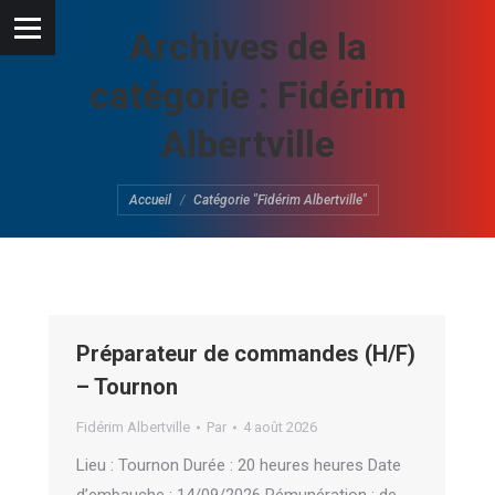
Archives de la
catégorie :
Fidérim
Albertville
Vous êtes ici :
Accueil
Catégorie "Fidérim Albertville"
Préparateur de commandes (H/F)
– Tournon
Fidérim Albertville
Par
4 août 2026
Lieu : Tournon Durée : 20 heures heures Date