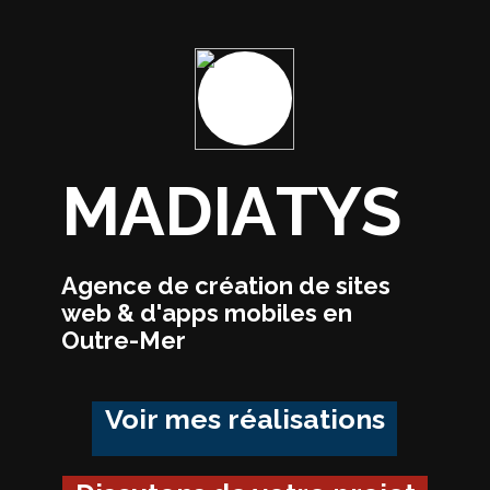
M
A
D
I
A
T
Y
S