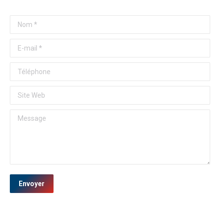
Nom *
E-mail *
Téléphone
Site Web
Message
Envoyer