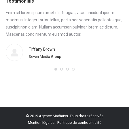
Testimonials
Enim sit lorem ipsum amet elit feugiat, vitae tincidunt ipsum
Eni
maximus. Integer tortor tellus, porta nec venenatis pellentesque,
max
tor
suscipit non diam. Nullam accumsan pulvinar lorem ac dictum.
sus
.
Maecenas condimentum euismod auctor.
Ma
eni
Tiffany Brown
Seven Media Group
© 2019 Agence Madiatys. Tous droits réservés
Mention légales
-
Politique de confidentialité