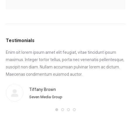
Testimonials
Enim sit lorem ipsum amet elit feugiat, vitae tincidunt ipsum
Eni
maximus. Integer tortor tellus, porta nec venenatis pellentesque,
max
tor
suscipit non diam. Nullam accumsan pulvinar lorem ac dictum.
sus
.
Maecenas condimentum euismod auctor.
Ma
eni
Tiffany Brown
Seven Media Group