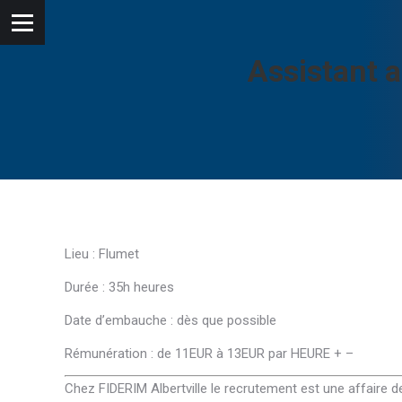
Assistant a
Lieu : Flumet
Durée : 35h heures
Date d’embauche : dès que possible
Rémunération : de 11EUR à 13EUR par HEURE + –
Chez FIDERIM Albertville le recrutement est une affaire 