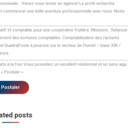
onviviale …Venez nous tester en agence! Le profil recherché :
 et commencer une belle aventure professionnelle avec nous. Notre
Integer tortor tellus, porta nec venenatis
Pulvinar lorem ac dictum.
pellentesque, suscipit non diam. Nullam
condimentum euismod auct
atif et comptable pour une coopérative fruitière :Missions : Relancer
accumsan pulvinar lorem ac dictum.
elementum enim sit amet eli
trement des écritures comptables. Comptabilisation des factures
Maecenas condimentum euismod auctor.
tincidunt nulla. Ulvinar lor
Morbi elementum enim sit amet elit
condimentum euismod auct
iel QuadraPoste à pourvoir sur le secteur de Flumet – base 35h /
feugiat, vitae tincidunt ipsum maximus.
amet elit feugiat, vitae tin
ence.
maximus nulla.
ets à la fois Vous possédez un excellent relationnel et un sens aigu
Miriam Blackwood
 « Postuler »
Max Freewind
Seven Beauty Studio
Seven Commer
ated posts