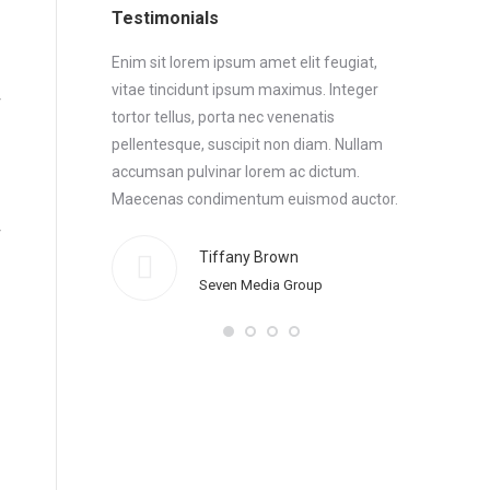
Testimonials
 Maecenas
Enim sit lorem ipsum amet elit feugiat,
Enim sit lo
or. Morbi
vitae tincidunt ipsum maximus. Integer
vitae tinci
t feugiat, vitae
tortor tellus, porta nec venenatis
tortor tellu
aecenas
pellentesque, suscipit non diam. Nullam
pellentesqu
or enim sit
accumsan pulvinar lorem ac dictum.
accumsan p
cidunt ipsum
Maecenas condimentum euismod auctor.
Maecenas 
Morbi elem
feugiat, vi
Tiffany Brown
Thanx!
Seven Media Group
ce