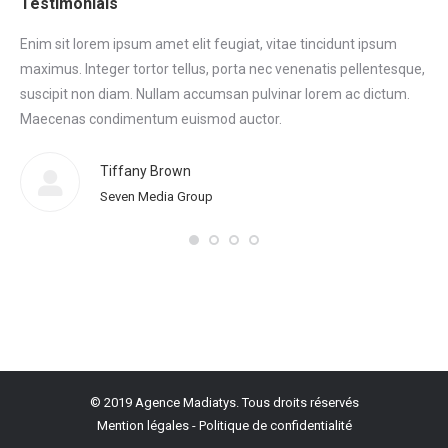
Testimonials
Enim sit lorem ipsum amet elit feugiat, vitae tincidunt ipsum
Eni
maximus. Integer tortor tellus, porta nec venenatis pellentesque,
max
tor
suscipit non diam. Nullam accumsan pulvinar lorem ac dictum.
sus
.
Maecenas condimentum euismod auctor.
Ma
eni
Tiffany Brown
Seven Media Group
© 2019 Agence Madiatys. Tous droits réservés
Mention légales
-
Politique de confidentialité