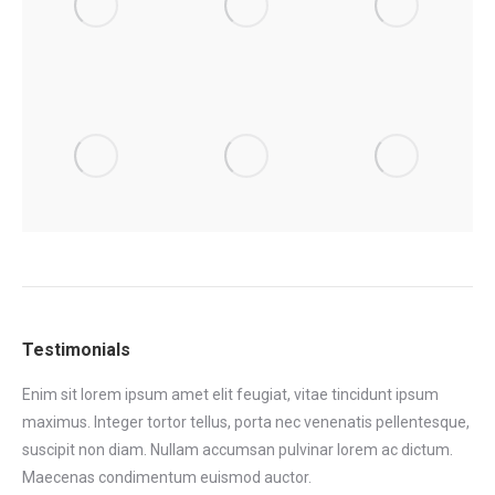
Testimonials
Enim sit lorem ipsum amet elit feugiat, vitae tincidunt ipsum
Eni
maximus. Integer tortor tellus, porta nec venenatis pellentesque,
max
tor
suscipit non diam. Nullam accumsan pulvinar lorem ac dictum.
sus
.
Maecenas condimentum euismod auctor.
Ma