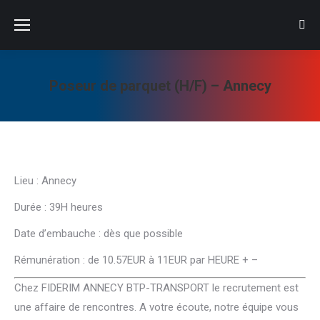
Sear
Poseur de parquet (H/F) – Annecy
Vous êtes ici :
Lieu : Annecy
Durée : 39H heures
Date d’embauche : dès que possible
Rémunération : de 10.57EUR à 11EUR par HEURE + –
Chez FIDERIM ANNECY BTP-TRANSPORT le recrutement est
une affaire de rencontres. A votre écoute, notre équipe vous