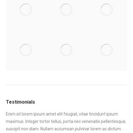
Testimonials
Enim sit lorem ipsum amet elit feugiat, vitae tincidunt ipsum
Eni
maximus. Integer tortor tellus, porta nec venenatis pellentesque,
max
tor
suscipit non diam. Nullam accumsan pulvinar lorem ac dictum.
sus