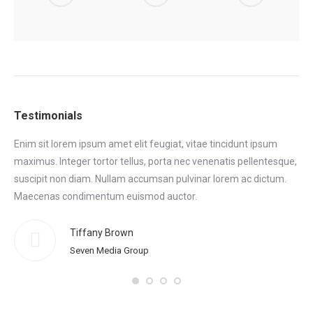
Testimonials
Enim sit lorem ipsum amet elit feugiat, vitae tincidunt ipsum
Eni
maximus. Integer tortor tellus, porta nec venenatis pellentesque,
max
tor
suscipit non diam. Nullam accumsan pulvinar lorem ac dictum.
sus
.
Maecenas condimentum euismod auctor.
Ma
eni
Tiffany Brown
Seven Media Group