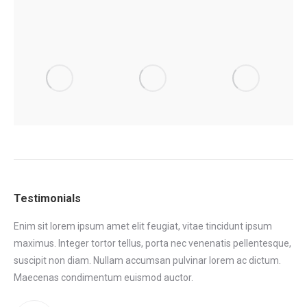
Testimonials
Enim sit lorem ipsum amet elit feugiat, vitae tincidunt ipsum
Eni
maximus. Integer tortor tellus, porta nec venenatis pellentesque,
max
tor
suscipit non diam. Nullam accumsan pulvinar lorem ac dictum.
sus
.
Maecenas condimentum euismod auctor.
Ma
eni