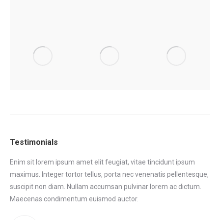
Testimonials
Enim sit lorem ipsum amet elit feugiat, vitae tincidunt ipsum
Eni
maximus. Integer tortor tellus, porta nec venenatis pellentesque,
max
tor
suscipit non diam. Nullam accumsan pulvinar lorem ac dictum.
sus
.
Maecenas condimentum euismod auctor.
Ma
eni