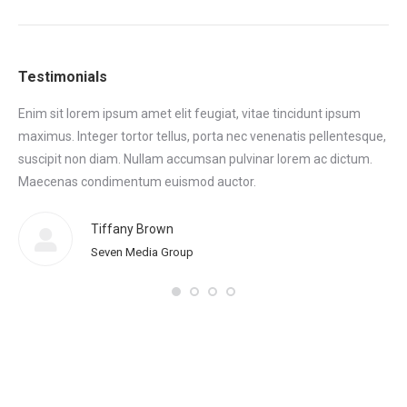
Testimonials
Enim sit lorem ipsum amet elit feugiat, vitae tincidunt ipsum
Eni
maximus. Integer tortor tellus, porta nec venenatis pellentesque,
max
tor
suscipit non diam. Nullam accumsan pulvinar lorem ac dictum.
sus
.
Maecenas condimentum euismod auctor.
Ma
eni
Tiffany Brown
Seven Media Group