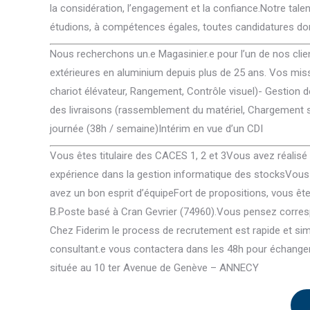
la considération, l’engagement et la confiance.Notre talen
étudions, à compétences égales, toutes candidatures don
Nous recherchons un.e Magasinier.e pour l’un de nos clie
extérieures en aluminium depuis plus de 25 ans. Vos m
chariot élévateur, Rangement, Contrôle visuel)- Gestion 
des livraisons (rassemblement du matériel, Chargement sur
journée (38h / semaine)Intérim en vue d’un CDI
Vous êtes titulaire des CACES 1, 2 et 3Vous avez réalis
expérience dans la gestion informatique des stocksVous 
avez un bon esprit d’équipeFort de propositions, vous ête
B.Poste basé à Cran Gevrier (74960).Vous pensez correspo
Chez Fiderim le process de recrutement est rapide et simpl
consultant.e vous contactera dans les 48h pour échanger
située au 10 ter Avenue de Genève – ANNECY