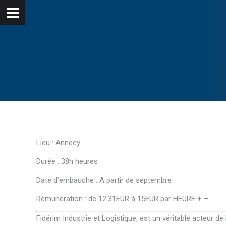
Lieu : Annecy
Durée : 38h heures
Date d’embauche : A partir de septembre
Rémunération : de 12.31EUR à 15EUR par HEURE + –
Fidérim Industrie et Logistique, est un véritable acteur de