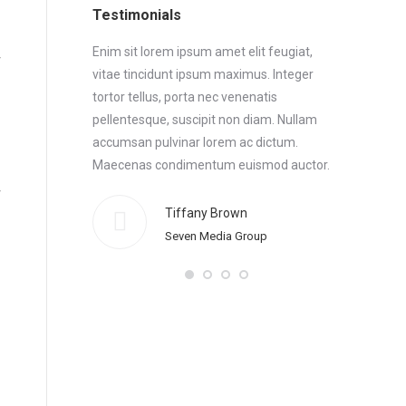
Testimonials
 Maecenas
Enim sit lorem ipsum amet elit feugiat,
Enim sit lo
or. Morbi
vitae tincidunt ipsum maximus. Integer
vitae tinci
t feugiat, vitae
tortor tellus, porta nec venenatis
tortor tellu
aecenas
pellentesque, suscipit non diam. Nullam
pellentesqu
or enim sit
accumsan pulvinar lorem ac dictum.
accumsan p
cidunt ipsum
Maecenas condimentum euismod auctor.
Maecenas 
Morbi elem
feugiat, vi
Tiffany Brown
Thanx!
Seven Media Group
ce