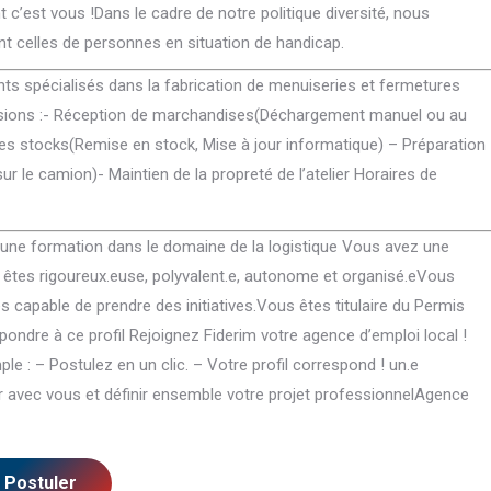
t c’est vous !Dans le cadre de notre politique diversité, nous
t celles de personnes en situation de handicap.
Integer tortor tellus, porta nec venenatis
Pulvinar lorem ac dictum.
nts spécialisés dans la fabrication de menuiseries et fermetures
pellentesque, suscipit non diam. Nullam
condimentum euismod auct
issions :- Réception de marchandises(Déchargement manuel ou au
accumsan pulvinar lorem ac dictum.
elementum enim sit amet eli
des stocks(Remise en stock, Mise à jour informatique) – Préparation
Maecenas condimentum euismod auctor.
tincidunt nulla. Ulvinar lor
Morbi elementum enim sit amet elit
condimentum euismod auct
 le camion)- Maintien de la propreté de l’atelier Horaires de
feugiat, vitae tincidunt ipsum maximus.
amet elit feugiat, vitae tin
maximus nulla.
é une formation dans le domaine de la logistique Vous avez une
Miriam Blackwood
êtes rigoureux.euse, polyvalent.e, autonome et organisé.eVous
Max Freewind
Seven Beauty Studio
s capable de prendre des initiatives.Vous êtes titulaire du Permis
Seven Commer
ndre à ce profil Rejoignez Fiderim votre agence d’emploi local !
e : – Postulez en un clic. – Votre profil correspond ! un.e
 avec vous et définir ensemble votre projet professionnelAgence