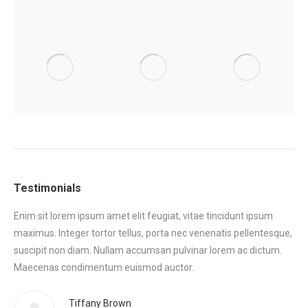
Testimonials
Enim sit lorem ipsum amet elit feugiat, vitae tincidunt ipsum
Eni
maximus. Integer tortor tellus, porta nec venenatis pellentesque,
max
tor
suscipit non diam. Nullam accumsan pulvinar lorem ac dictum.
sus
.
Maecenas condimentum euismod auctor.
Ma
eni
Tiffany Brown