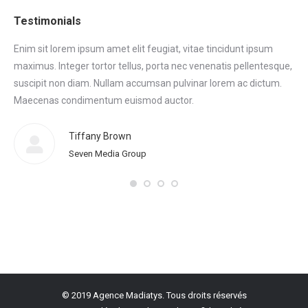
Testimonials
Enim sit lorem ipsum amet elit feugiat, vitae tincidunt ipsum
Eni
maximus. Integer tortor tellus, porta nec venenatis pellentesque,
max
tor
suscipit non diam. Nullam accumsan pulvinar lorem ac dictum.
sus
.
Maecenas condimentum euismod auctor.
Ma
eni
Tiffany Brown
Seven Media Group
© 2019 Agence Madiatys. Tous droits réservés