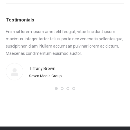
Testimonials
Enim sit lorem ipsum amet elit feugiat, vitae tincidunt ipsum
Eni
maximus. Integer tortor tellus, porta nec venenatis pellentesque,
max
tor
suscipit non diam. Nullam accumsan pulvinar lorem ac dictum.
sus
.
Maecenas condimentum euismod auctor.
Ma
eni
Tiffany Brown
Seven Media Group