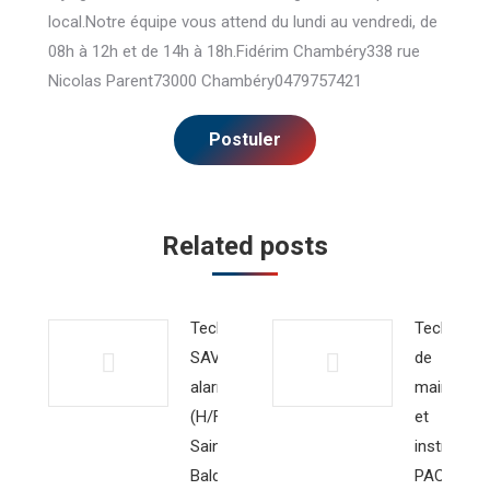
local.Notre équipe vous attend du lundi au vendredi, de
08h à 12h et de 14h à 18h.Fidérim Chambéry338 rue
Nicolas Parent73000 Chambéry0479757421
Related posts
Technicien
Technicie
SAV
de
alarme
maintena
(H/F) –
et
Saint-
instrallati
Baldoph
PAC et