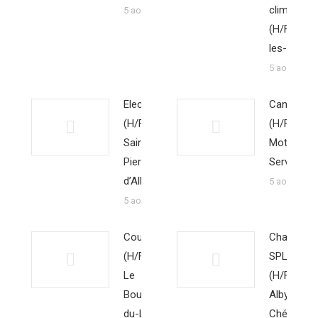
climatisat
5 août 2026
(H/F) – Ai
les-Bains
5 août 2026
Electricien
Canalisate
(H/F) –
(H/F) – La
Saint-
Motte-
Pierre-
Servolex
d’Albigny
5 août 2026
5 août 2026
Couvreur
Chauffeur
(H/F) –
SPL frigo
Le
(H/F) –
Bourget-
Alby-sur-
du-Lac
Chéran