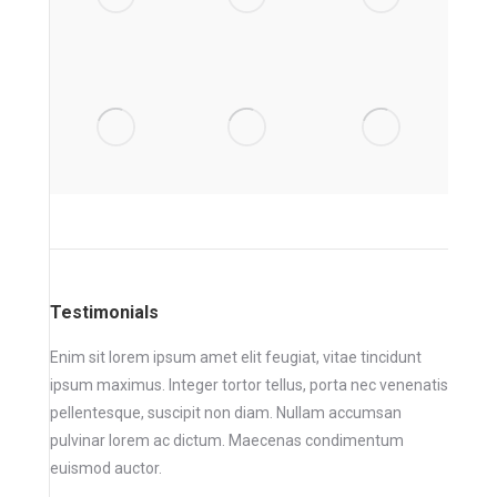
Testimonials
m
Enim sit lorem ipsum amet elit feugiat, vitae tincidunt
Enim si
lit
ipsum maximus. Integer tortor tellus, porta nec venenatis
ipsum 
pellentesque, suscipit non diam. Nullam accumsan
pellen
eugiat,
pulvinar lorem ac dictum. Maecenas condimentum
pulvin
euismod auctor.
euismo
feugia