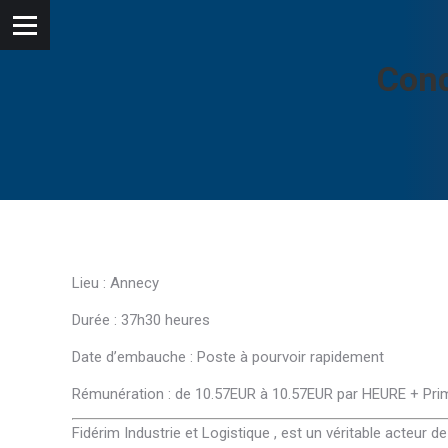
Cond
Lieu : Annecy
Durée : 37h30 heures
Date d’embauche : Poste à pourvoir rapidement
Rémunération : de 10.57EUR à 10.57EUR par HEURE + Pri
Fidérim Industrie et Logistique , est un véritable acteur d