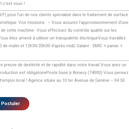
t c’est vous !
) pour l’un de nos clients spécialisé dans le traitement de surface
Integer tortor tellus, porta nec venenatis
Pulvinar lorem ac dictum.
cosmétique. Vos missions : – Vous assurez l’approvisionnement d’une
pellentesque, suscipit non diam. Nullam
condimentum euismod auct
 de cette machine- Vous effectuez du contrôle qualité sur les
accumsan pulvinar lorem ac dictum.
elementum enim sit amet eli
us êtes amené à utiliser un transpalette électriqueVous travaillez
Maecenas condimentum euismod auctor.
tincidunt nulla. Ulvinar lor
Morbi elementum enim sit amet elit
condimentum euismod auct
0 de matin et 12h30/20h30 d’après midi) Salaire : SMIC + panier +
feugiat, vitae tincidunt ipsum maximus.
amet elit feugiat, vitae tin
maximus nulla.
 preuve de dextérité et de rapidité dans votre travail Vous avez un
Miriam Blackwood
e production est obligatoirePoste basé à Annecy (74000) Vous pensez
Max Freewind
Seven Beauty Studio
d’emploi local ! Agence située au 10 ter Avenue de Genève – 04 50
Seven Commer