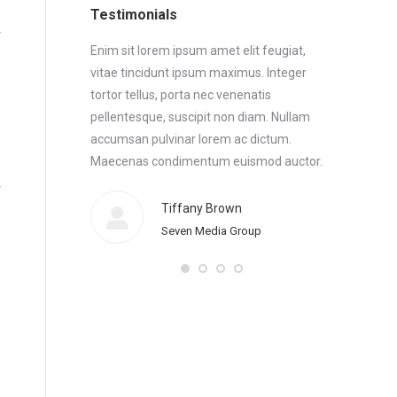
Testimonials
 Maecenas
Enim sit lorem ipsum amet elit feugiat,
Enim sit lo
or. Morbi
vitae tincidunt ipsum maximus. Integer
vitae tinci
t feugiat, vitae
tortor tellus, porta nec venenatis
tortor tellu
aecenas
pellentesque, suscipit non diam. Nullam
pellentesqu
or enim sit
accumsan pulvinar lorem ac dictum.
accumsan p
cidunt ipsum
Maecenas condimentum euismod auctor.
Maecenas 
Morbi elem
feugiat, vi
Tiffany Brown
Thanx!
Seven Media Group
ce