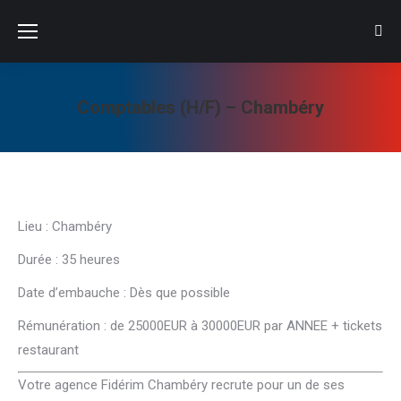
Sear
Comptables (H/F) – Chambéry
Vous êtes ici :
Lieu : Chambéry
Durée : 35 heures
Date d’embauche : Dès que possible
Rémunération : de 25000EUR à 30000EUR par ANNEE + tickets
restaurant
Votre agence Fidérim Chambéry recrute pour un de ses