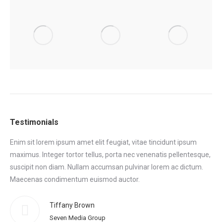
Testimonials
Enim sit lorem ipsum amet elit feugiat, vitae tincidunt ipsum
Eni
maximus. Integer tortor tellus, porta nec venenatis pellentesque,
max
tor
suscipit non diam. Nullam accumsan pulvinar lorem ac dictum.
sus
.
Maecenas condimentum euismod auctor.
Ma
eni
Tiffany Brown
Seven Media Group