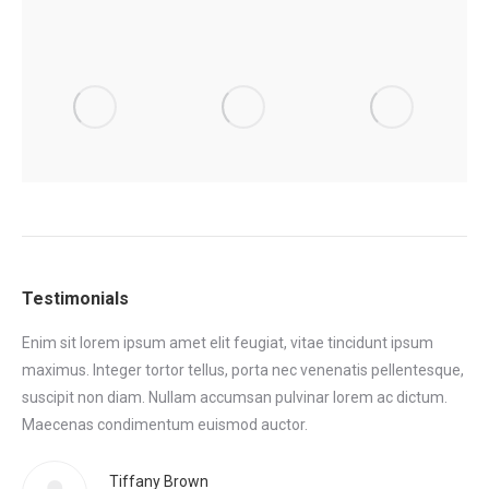
Testimonials
Enim sit lorem ipsum amet elit feugiat, vitae tincidunt ipsum
Eni
maximus. Integer tortor tellus, porta nec venenatis pellentesque,
max
tor
suscipit non diam. Nullam accumsan pulvinar lorem ac dictum.
sus
.
Maecenas condimentum euismod auctor.
Ma
eni
Tiffany Brown