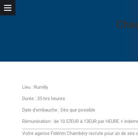
Chau
Lieu : Rumilly
Durée : 35 hrs heures
Date d’embauche : Dès que possible
Rémunération : de 10.57EUR à 13EUR par HEURE + indem
Votre agence Fidérim Chambéry recrute pour un de ses cli