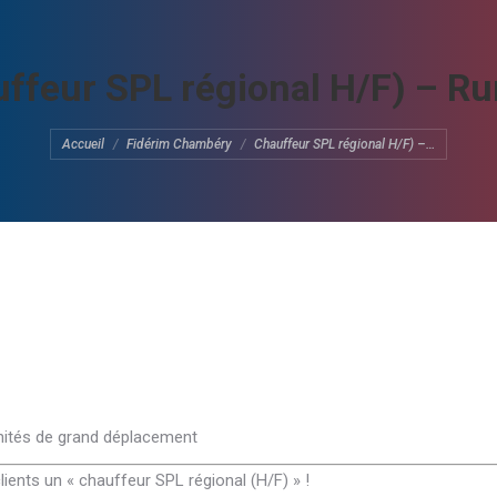
ffeur SPL régional H/F) – Ru
Vous êtes ici :
Accueil
Fidérim Chambéry
Chauffeur SPL régional H/F) –…
nités de grand déplacement
ents un « chauffeur SPL régional (H/F) » !