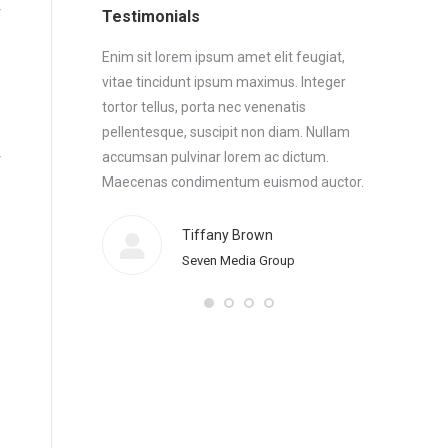
Testimonials
 Maecenas
Enim sit lorem ipsum amet elit feugiat,
Enim sit lo
or. Morbi
vitae tincidunt ipsum maximus. Integer
vitae tinci
t feugiat, vitae
tortor tellus, porta nec venenatis
tortor tellu
aecenas
pellentesque, suscipit non diam. Nullam
pellentesqu
or enim sit
accumsan pulvinar lorem ac dictum.
accumsan p
cidunt ipsum
Maecenas condimentum euismod auctor.
Maecenas 
Morbi elem
feugiat, vi
Tiffany Brown
Thanx!
Seven Media Group
ce