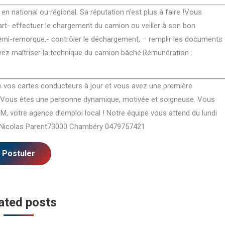
 en national ou régional. Sa réputation n’est plus à faire !Vous
art- effectuer le chargement du camion ou veiller à son bon
Integer tortor tellus, porta nec venenatis
Pulvinar lorem ac dictum.
emi-remorque,- contrôler le déchargement, – remplir les documents
pellentesque, suscipit non diam. Nullam
condimentum euismod auct
evez maîtriser la technique du camion bâché.Rémunération :
accumsan pulvinar lorem ac dictum.
elementum enim sit amet eli
Maecenas condimentum euismod auctor.
tincidunt nulla. Ulvinar lor
Morbi elementum enim sit amet elit
condimentum euismod auct
de vos cartes conducteurs à jour et vous avez une première
feugiat, vitae tincidunt ipsum maximus.
amet elit feugiat, vitae tin
L.Vous êtes une personne dynamique, motivée et soigneuse. Vous
maximus nulla.
M, votre agence d’emploi local ! Notre équipe vous attend du lundi
Miriam Blackwood
ue Nicolas Parent73000 Chambéry 0479757421
Max Freewind
Seven Beauty Studio
Seven Commer
ated posts