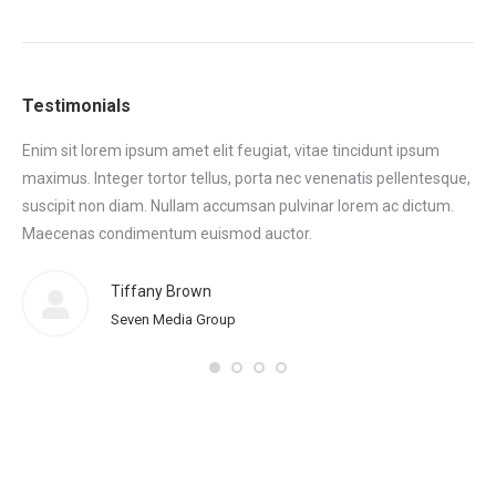
Testimonials
Enim sit lorem ipsum amet elit feugiat, vitae tincidunt ipsum
Eni
maximus. Integer tortor tellus, porta nec venenatis pellentesque,
max
tor
suscipit non diam. Nullam accumsan pulvinar lorem ac dictum.
sus
.
Maecenas condimentum euismod auctor.
Ma
eni
Tiffany Brown
Seven Media Group