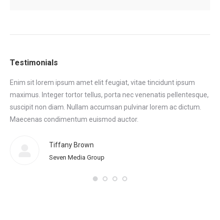
Testimonials
Enim sit lorem ipsum amet elit feugiat, vitae tincidunt ipsum
Eni
maximus. Integer tortor tellus, porta nec venenatis pellentesque,
max
tor
suscipit non diam. Nullam accumsan pulvinar lorem ac dictum.
sus
.
Maecenas condimentum euismod auctor.
Ma
eni
Tiffany Brown
Seven Media Group