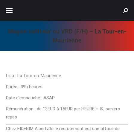
Searc
Maçon coffreur ou VRD (F/H) – La Tour-en-
Maurienne
Vous êtes ici :
Lieu : La Tour-en-Maurienne
Durée : 39h heures
Date d’embauche : ASAP
Rémunération : de 13EUR à 15EUR par HEURE + IK, paniers
repas
Chez FIDERIM Albertville le recrutement est une affaire de