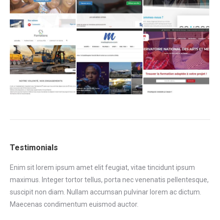
Testimonials
Enim sit lorem ipsum amet elit feugiat, vitae tincidunt ipsum
Eni
maximus. Integer tortor tellus, porta nec venenatis pellentesque,
max
tor
suscipit non diam. Nullam accumsan pulvinar lorem ac dictum.
sus
.
Maecenas condimentum euismod auctor.
Ma
eni